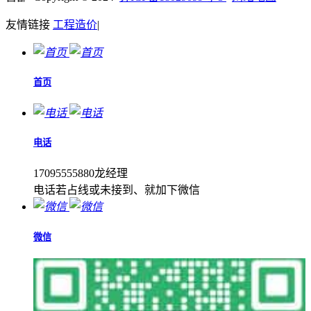
友情链接
工程造价
|
首页
电话
17095555880龙经理
电话若占线或未接到、就加下微信
微信