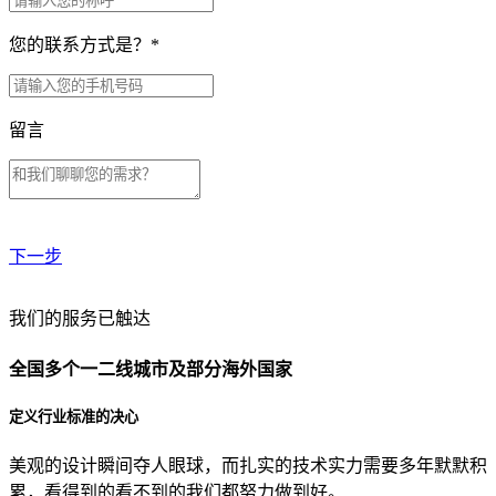
您的联系方式是？
*
留言
下一步
贵公司预算范围是？
我们的服务已触达
全国多个一二线城市及部分海外国家
贵公司的团队规模是？
定义行业标准的决心
美观的设计瞬间夺人眼球，而扎实的技术实力需要多年默默积
目前主要的营销渠道是？
累，看得到的看不到的我们都努力做到好。