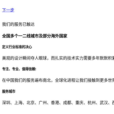
下一步
贵公司预算范围是？
我们的服务已触达
全国多个一二线城市及部分海外国家
贵公司的团队规模是？
定义行业标准的决心
美观的设计瞬间夺人眼球，而扎实的技术实力需要多年默默积
目前主要的营销渠道是？
专注、专业、值得信赖!
在中国我们的服务遍布南北，全球化进程让我们接触到更多世
从哪里了解到我们？
服务城市
上一步
确认发送
深圳、上海、北京、广州、香港、成都、重庆、杭州、武汉、西