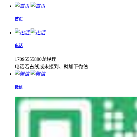
首页
电话
17095555880龙经理
电话若占线或未接到、就加下微信
微信