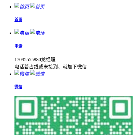
首页
电话
17095555880龙经理
电话若占线或未接到、就加下微信
微信