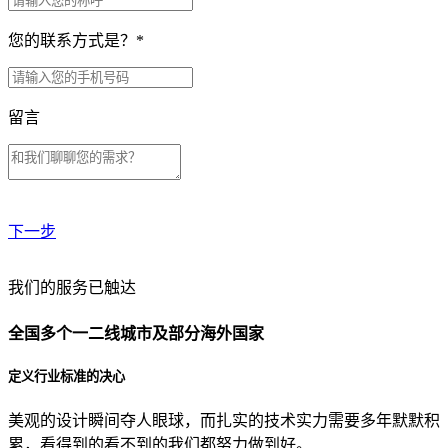
您的联系方式是？
*
留言
下一步
贵公司预算范围是？
我们的服务已触达
全国多个一二线城市及部分海外国家
贵公司的团队规模是？
定义行业标准的决心
美观的设计瞬间夺人眼球，而扎实的技术实力需要多年默默积
目前主要的营销渠道是？
累，看得到的看不到的我们都努力做到好。