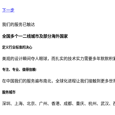
下一步
贵公司预算范围是？
我们的服务已触达
全国多个一二线城市及部分海外国家
贵公司的团队规模是？
定义行业标准的决心
美观的设计瞬间夺人眼球，而扎实的技术实力需要多年默默积
目前主要的营销渠道是？
专注、专业、值得信赖!
在中国我们的服务遍布南北，全球化进程让我们接触到更多世
从哪里了解到我们？
服务城市
上一步
确认发送
深圳、上海、北京、广州、香港、成都、重庆、杭州、武汉、西