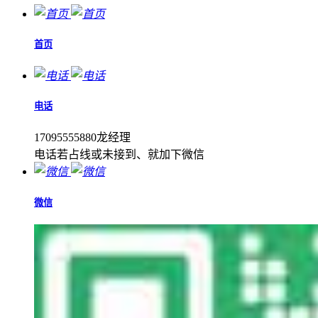
首页
电话
17095555880龙经理
电话若占线或未接到、就加下微信
微信