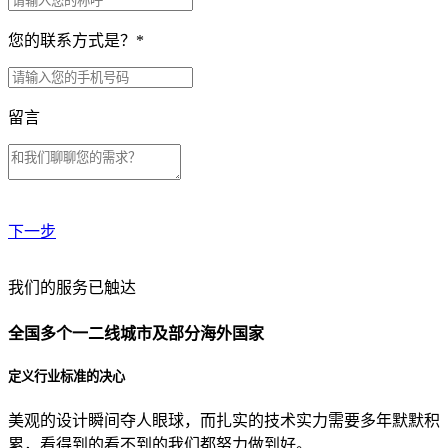
您的联系方式是？
*
留言
下一步
贵公司预算范围是？
我们的服务已触达
全国多个一二线城市及部分海外国家
贵公司的团队规模是？
定义行业标准的决心
美观的设计瞬间夺人眼球，而扎实的技术实力需要多年默默积
目前主要的营销渠道是？
累，看得到的看不到的我们都努力做到好。