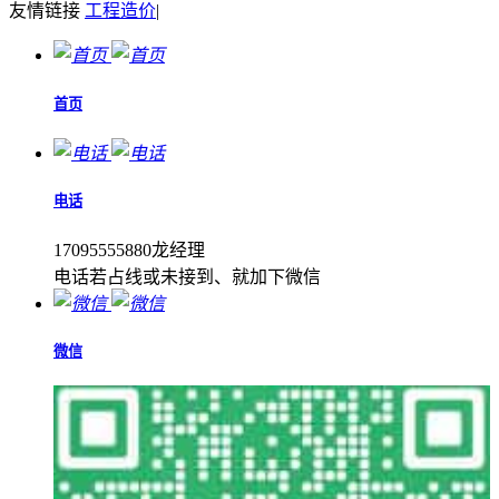
友情链接
工程造价
|
首页
电话
17095555880龙经理
电话若占线或未接到、就加下微信
微信