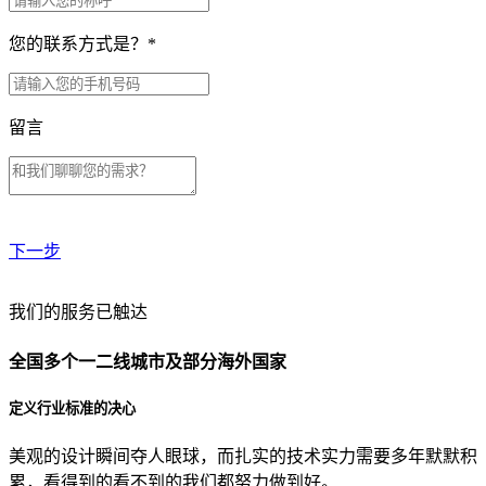
您的联系方式是？
*
留言
下一步
贵公司预算范围是？
我们的服务已触达
全国多个一二线城市及部分海外国家
贵公司的团队规模是？
定义行业标准的决心
美观的设计瞬间夺人眼球，而扎实的技术实力需要多年默默积
目前主要的营销渠道是？
累，看得到的看不到的我们都努力做到好。