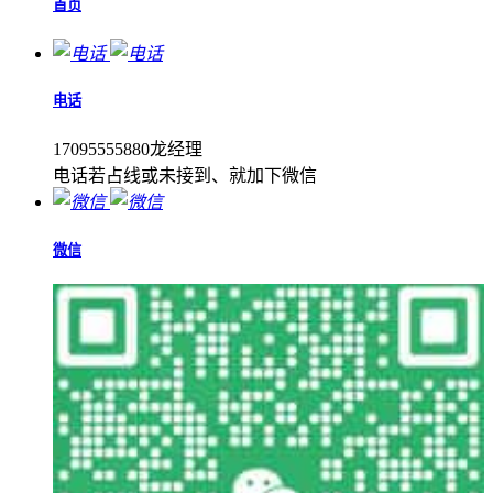
首页
电话
17095555880龙经理
电话若占线或未接到、就加下微信
微信