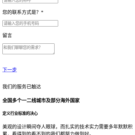
您的联系方式是？
*
留言
下一步
贵公司预算范围是？
我们的服务已触达
全国多个一二线城市及部分海外国家
贵公司的团队规模是？
定义行业标准的决心
美观的设计瞬间夺人眼球，而扎实的技术实力需要多年默默积
目前主要的营销渠道是？
累，看得到的看不到的我们都努力做到好。