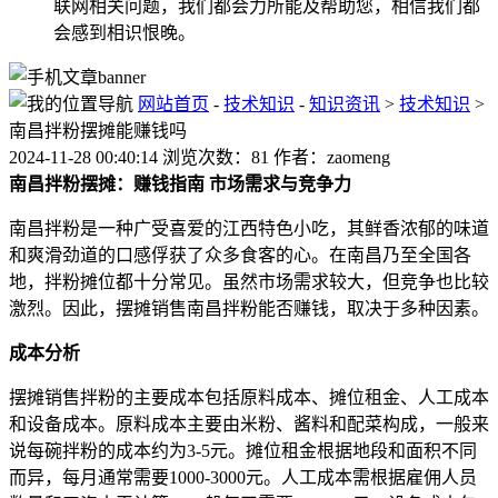
联网相关问题，我们都会力所能及帮助您，相信我们都
会感到相识恨晚。
网站首页
-
技术知识
-
知识资讯
>
技术知识
>
南昌拌粉摆摊能赚钱吗
2024-11-28 00:40:14 浏览次数：81 作者：zaomeng
南昌拌粉摆摊：赚钱指南
市场需求与竞争力
南昌拌粉是一种广受喜爱的江西特色小吃，其鲜香浓郁的味道
和爽滑劲道的口感俘获了众多食客的心。在南昌乃至全国各
地，拌粉摊位都十分常见。虽然市场需求较大，但竞争也比较
激烈。因此，摆摊销售南昌拌粉能否赚钱，取决于多种因素。
成本分析
摆摊销售拌粉的主要成本包括原料成本、摊位租金、人工成本
和设备成本。原料成本主要由米粉、酱料和配菜构成，一般来
说每碗拌粉的成本约为3-5元。摊位租金根据地段和面积不同
而异，每月通常需要1000-3000元。人工成本需根据雇佣人员