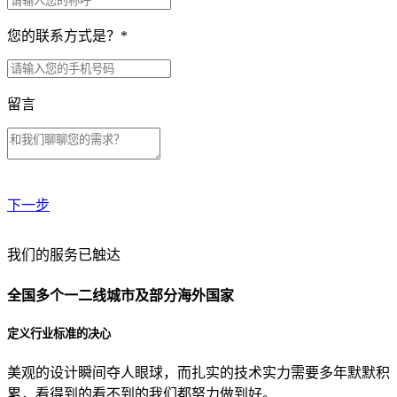
您的联系方式是？
*
留言
下一步
贵公司预算范围是？
我们的服务已触达
全国多个一二线城市及部分海外国家
贵公司的团队规模是？
定义行业标准的决心
美观的设计瞬间夺人眼球，而扎实的技术实力需要多年默默积
目前主要的营销渠道是？
累，看得到的看不到的我们都努力做到好。