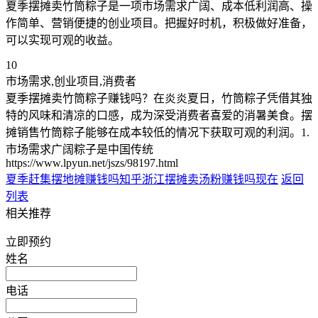
夏季摆摊卖竹筒粽子是一项市场需求广阔、成本低利润高、操
作简单、营销便捷的创业项目。把握好时机，积极做好准备，
可以实现可观的收益。
10
市场需求,创业项目,消费者
夏季摆摊卖竹筒粽子赚钱吗？在炎炎夏日，竹筒粽子凭借其独
特的风味和清凉的口感，成为深受消费者喜爱的消暑美食。摆
摊销售竹筒粽子能够在成本较低的情况下获取可观的利润。1.
市场需求广阔粽子是中国传统
https://www.lpyun.net/jszs/98197.html
夏季赶集摆地摊赚钱吗知乎
浙江摆摊卖汤粉赚钱吗现在
返回
列表
相关推荐
立即预约
姓名
电话