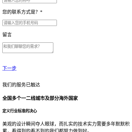
您的联系方式是？
*
留言
下一步
贵公司预算范围是？
我们的服务已触达
全国多个一二线城市及部分海外国家
贵公司的团队规模是？
定义行业标准的决心
美观的设计瞬间夺人眼球，而扎实的技术实力需要多年默默积
目前主要的营销渠道是？
累，看得到的看不到的我们都努力做到好。