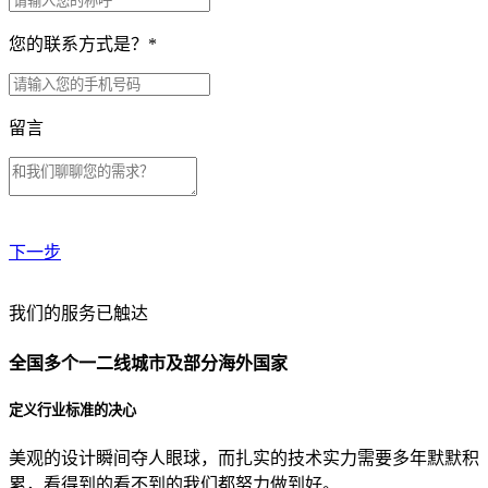
您的联系方式是？
*
留言
下一步
贵公司预算范围是？
我们的服务已触达
全国多个一二线城市及部分海外国家
贵公司的团队规模是？
定义行业标准的决心
美观的设计瞬间夺人眼球，而扎实的技术实力需要多年默默积
目前主要的营销渠道是？
累，看得到的看不到的我们都努力做到好。