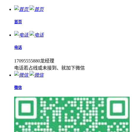
首页
电话
17095555880龙经理
电话若占线或未接到、就加下微信
微信