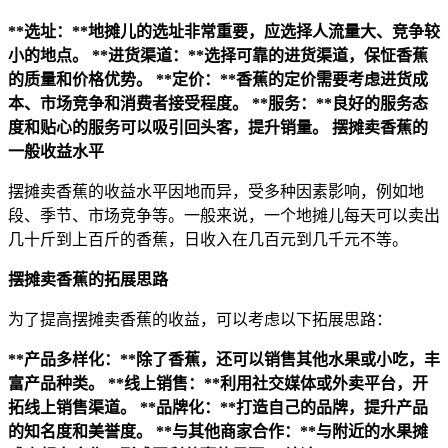
**选址：**地摊儿的选址非常重要，应选择人流量大、竞争较
小的地点。
**进货渠道：**选择可靠的进货渠道，保怔香蕉
的质量和价格优势。
**定价：**香蕉的定价需要考虑进货成
本、市场竞争和消费者接受程度。
**服务：**良好的服务态
度和贴心的服务可以吸引回头客，提升销量。
摆摊卖香蕉的
一般收益水平
摆摊卖香蕉的收益水平因地而异，受多种因素影响，例如地
段、季节、市场竞争等。一般来说，一个地摊儿每天可以卖出
几十斤到上百斤的香蕉，日收入在几百元到几千元不等。
摆摊卖香蕉的拓展思路
为了提高摆摊卖香蕉的收益，可以考虑以下拓展思路：
**产品多样化：**除了香蕉，还可以销售其他水果或小吃，丰
富产品种类。
**线上销售：**利用社交媒体或外卖平台，开
拓线上销售渠道。
**品牌化：**打造自己的品牌，提升产品
的知名度和美誉度。
**与其他商家合作：**与附近的水果摊