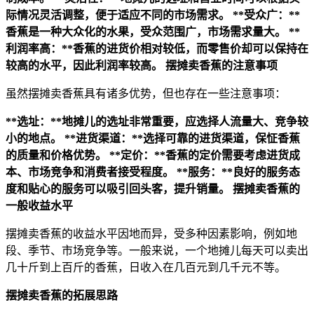
际情况灵活调整，便于适应不同的市场需求。
**受众广：**
香蕉是一种大众化的水果，受众范围广，市场需求量大。
**
利润率高：**香蕉的进货价相对较低，而零售价却可以保持在
较高的水平，因此利润率较高。
摆摊卖香蕉的注意事项
虽然摆摊卖香蕉具有诸多优势，但也存在一些注意事项：
**选址：**地摊儿的选址非常重要，应选择人流量大、竞争较
小的地点。
**进货渠道：**选择可靠的进货渠道，保怔香蕉
的质量和价格优势。
**定价：**香蕉的定价需要考虑进货成
本、市场竞争和消费者接受程度。
**服务：**良好的服务态
度和贴心的服务可以吸引回头客，提升销量。
摆摊卖香蕉的
一般收益水平
摆摊卖香蕉的收益水平因地而异，受多种因素影响，例如地
段、季节、市场竞争等。一般来说，一个地摊儿每天可以卖出
几十斤到上百斤的香蕉，日收入在几百元到几千元不等。
摆摊卖香蕉的拓展思路