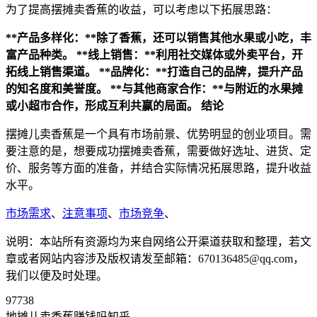
为了提高摆摊卖香蕉的收益，可以考虑以下拓展思路：
**产品多样化：**除了香蕉，还可以销售其他水果或小吃，丰
富产品种类。
**线上销售：**利用社交媒体或外卖平台，开
拓线上销售渠道。
**品牌化：**打造自己的品牌，提升产品
的知名度和美誉度。
**与其他商家合作：**与附近的水果摊
或小超市合作，形成互利共赢的局面。
结论
摆摊儿卖香蕉是一个具有市场前景、优势明显的创业项目。需
要注意的是，想要成功摆摊卖香蕉，需要做好选址、进货、定
价、服务等方面的准备，并结合实际情况拓展思路，提升收益
水平。
市场需求
、
注意事项
、
市场竞争
、
说明：本站所有资源均为来自网络公开渠道获取和整理，若文
章或者网站内容涉及版权请发至邮箱：670136485@qq.com，
我们以便及时处理。
97738
地摊儿卖香蕉赚钱吗知乎