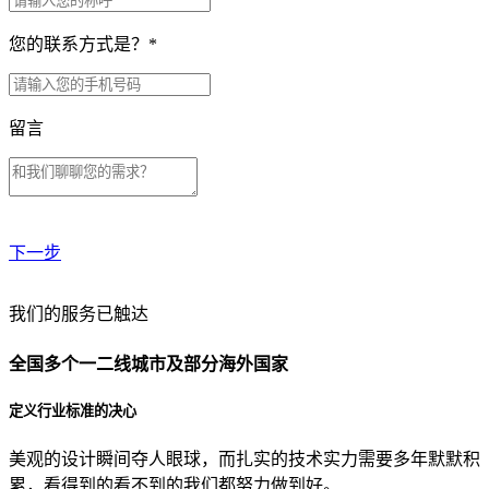
您的联系方式是？
*
留言
下一步
贵公司预算范围是？
我们的服务已触达
全国多个一二线城市及部分海外国家
贵公司的团队规模是？
定义行业标准的决心
美观的设计瞬间夺人眼球，而扎实的技术实力需要多年默默积
目前主要的营销渠道是？
累，看得到的看不到的我们都努力做到好。