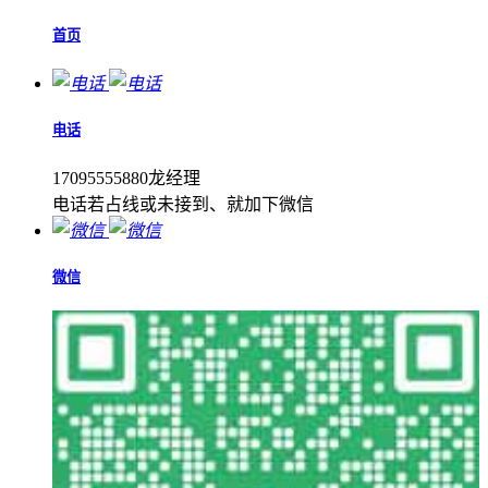
首页
电话
17095555880龙经理
电话若占线或未接到、就加下微信
微信