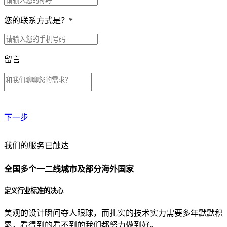
您的联系方式是？
*
留言
下一步
贵公司预算范围是？
我们的服务已触达
全国多个一二线城市及部分海外国家
贵公司的团队规模是？
定义行业标准的决心
美观的设计瞬间夺人眼球，而扎实的技术实力需要多年默默积
目前主要的营销渠道是？
累，看得到的看不到的我们都努力做到好。