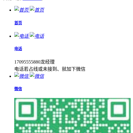
首页
电话
17095555880龙经理
电话若占线或未接到、就加下微信
微信