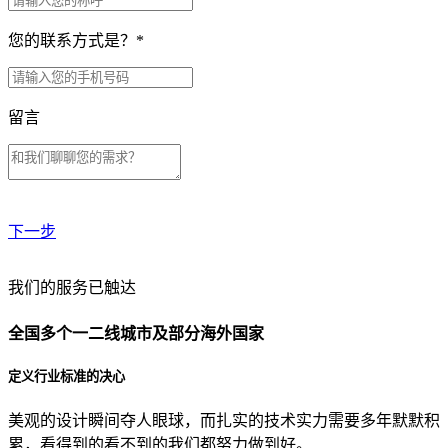
您的联系方式是？
*
留言
下一步
贵公司预算范围是？
我们的服务已触达
全国多个一二线城市及部分海外国家
贵公司的团队规模是？
定义行业标准的决心
美观的设计瞬间夺人眼球，而扎实的技术实力需要多年默默积
目前主要的营销渠道是？
累，看得到的看不到的我们都努力做到好。