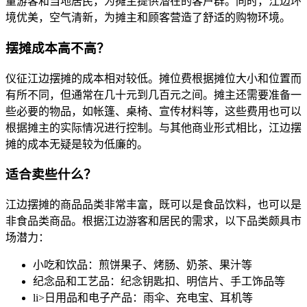
量游客和当地居民，为摊主提供潜在的客户群。同时，江边环
境优美，空气清新，为摊主和顾客营造了舒适的购物环境。
摆摊成本高不高？
仪征江边摆摊的成本相对较低。摊位费根据摊位大小和位置而
有所不同，但通常在几十元到几百元之间。摊主还需要准备一
些必要的物品，如帐篷、桌椅、宣传材料等，这些费用也可以
根据摊主的实际情况进行控制。与其他商业形式相比，江边摆
摊的成本无疑是较为低廉的。
适合卖些什么？
江边摆摊的商品品类非常丰富，既可以是食品饮料，也可以是
非食品类商品。根据江边游客和居民的需求，以下品类颇具市
场潜力：
小吃和饮品：煎饼果子、烤肠、奶茶、果汁等
纪念品和工艺品：纪念钥匙扣、明信片、手工饰品等
li>日用品和电子产品：雨伞、充电宝、耳机等