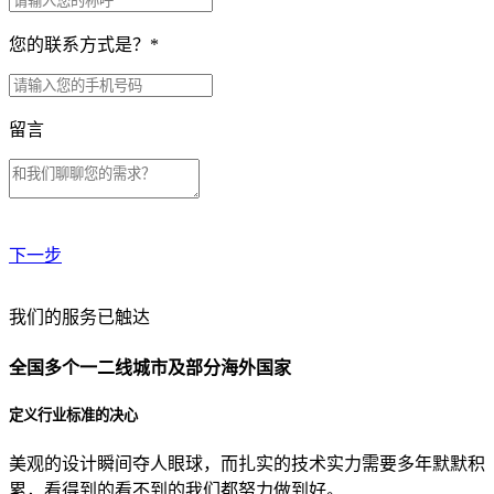
您的联系方式是？
*
留言
下一步
贵公司预算范围是？
我们的服务已触达
全国多个一二线城市及部分海外国家
贵公司的团队规模是？
定义行业标准的决心
美观的设计瞬间夺人眼球，而扎实的技术实力需要多年默默积
目前主要的营销渠道是？
累，看得到的看不到的我们都努力做到好。