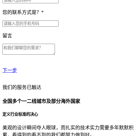
您的联系方式是？
*
留言
下一步
贵公司预算范围是？
我们的服务已触达
全国多个一二线城市及部分海外国家
贵公司的团队规模是？
定义行业标准的决心
美观的设计瞬间夺人眼球，而扎实的技术实力需要多年默默积
目前主要的营销渠道是？
累，看得到的看不到的我们都努力做到好。