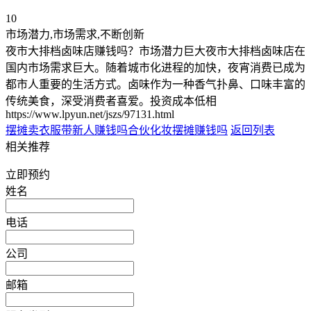
10
市场潜力,市场需求,不断创新
夜市大排档卤味店赚钱吗？市场潜力巨大夜市大排档卤味店在
国内市场需求巨大。随着城市化进程的加快，夜宵消费已成为
都市人重要的生活方式。卤味作为一种香气扑鼻、口味丰富的
传统美食，深受消费者喜爱。投资成本低相
https://www.lpyun.net/jszs/97131.html
摆摊卖衣服带新人赚钱吗
合伙化妆摆摊赚钱吗
返回列表
相关推荐
立即预约
姓名
电话
公司
邮箱