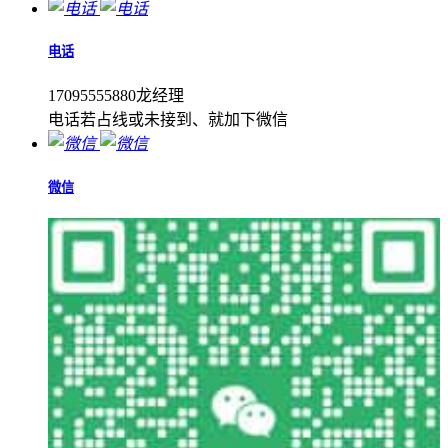
电话
17095555880龙经理
电话若占线或未接到、就加下微信
微信