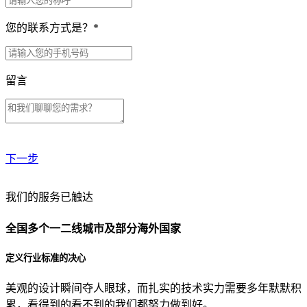
您的联系方式是？
*
留言
下一步
贵公司预算范围是？
我们的服务已触达
全国多个一二线城市及部分海外国家
贵公司的团队规模是？
定义行业标准的决心
美观的设计瞬间夺人眼球，而扎实的技术实力需要多年默默积
目前主要的营销渠道是？
累，看得到的看不到的我们都努力做到好。