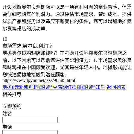
开设地摊奥尔良鸡翅店可以是一项有利可图的商业冒险，但需
要仔细考虑其盈利潜力。通过评估市场需求、管理成本、提供
犹质产品和服务以及适应不断变化的条件，您可以增加地摊奥
尔良鸡翅店的成功率。
10
市场需求,奥尔良,利润率
地摊奥尔良鸡翅店赚钱吗？在考虑开设地摊奥尔良鸡翅店之
前，以下因素可以帮助您评估其盈利潜力：1. 市场需求奥尔良
风味鸡翅在中国颇受欢迎，尤其是在年轻人中。地摊形式能让
您快速便捷地接触到潜在顾客。
https://www.lpyun.net/jszs/96585.html
地摊8元粗粮粑粑赚钱吗
豆腐网红摆摊赚钱吗知乎
返回列表
相关推荐
立即预约
姓名
电话