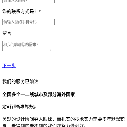
您的联系方式是？
*
留言
下一步
贵公司预算范围是？
我们的服务已触达
全国多个一二线城市及部分海外国家
贵公司的团队规模是？
定义行业标准的决心
美观的设计瞬间夺人眼球，而扎实的技术实力需要多年默默积
目前主要的营销渠道是？
累，看得到的看不到的我们都努力做到好。