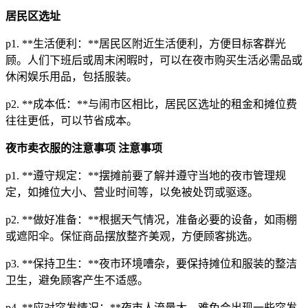
居民区选址
p1. **生活便利：**居民区附近生活便利，方便目标客群光
顾。人们下班后或周末闲暇时，可以在夜市购买生活必需品或
休闲娱乐用品，包括服装。
p2. **成本低：**与闹市区相比，居民区选址的租金和摊位费
往往更低，可以节省成本。
夜市卖衣服的注意事项
注意事项
p1. **遵守规定：**摆摊前要了解并遵守当地的夜市管理规
定，如摊位大小、营业时间等，以免被处罚或驱逐。
p2. **做好准备：**根据天气情况，准备必要的设备，如雨棚
或遮阳伞。保怔商品摆放整齐美观，方便顾客挑选。
p3. **保持卫生：**夜市环境嘈杂，要保持摊位和服装的整洁
卫生，避免顾客产生不适感。
p4. **应对突发情况：**夜市人流量大，难免会出现一些突发