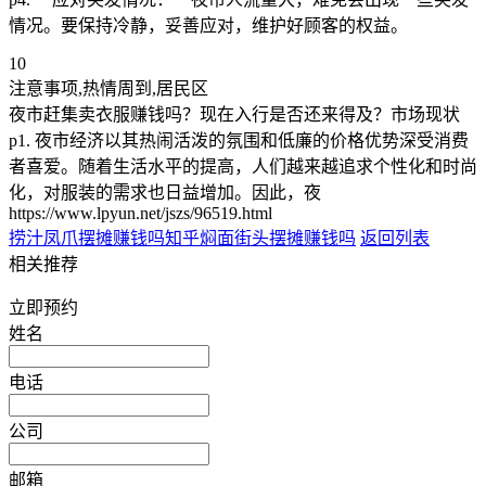
情况。要保持冷静，妥善应对，维护好顾客的权益。
10
注意事项,热情周到,居民区
夜市赶集卖衣服赚钱吗？现在入行是否还来得及？市场现状
p1. 夜市经济以其热闹活泼的氛围和低廉的价格优势深受消费
者喜爱。随着生活水平的提高，人们越来越追求个性化和时尚
化，对服装的需求也日益增加。因此，夜
https://www.lpyun.net/jszs/96519.html
捞汁凤爪摆摊赚钱吗知乎
焖面街头摆摊赚钱吗
返回列表
相关推荐
立即预约
姓名
电话
公司
邮箱