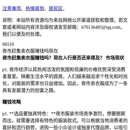
注意事项
、
热情周到
、
居民区
、
说明：本站所有资源均为来自网络公开渠道获取和整理，若文
章或者网站内容涉及版权请发至邮箱：670136485@qq.com，
我们以便及时处理。
96519
夜市赶集卖衣服赚钱吗现在
夜市赶集卖衣服赚钱吗？现在入行是否还来得及？
市场现状
p1. 夜市经济以其热闹活泼的氛围和低廉的价格优势深受消费
者喜爱。随着生活水平的提高，人们越来越追求个性化和时尚
化，对服装的需求也日益增加。因此，夜市卖衣服成为了一条
具有发展潜力的创富之路。
赚钱攻略
p1. **选品要独具特色：**夜市服装市场竞争激烈，想要脱颖
而出，就需要选择有特色的服装款式。可以根据当地消费者的
喜好和流行趋势，进购一些小众设计或独家代理品牌，以吸引