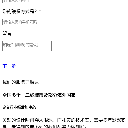
您的联系方式是？
*
留言
下一步
贵公司预算范围是？
我们的服务已触达
全国多个一二线城市及部分海外国家
贵公司的团队规模是？
定义行业标准的决心
美观的设计瞬间夺人眼球，而扎实的技术实力需要多年默默积
目前主要的营销渠道是？
累，看得到的看不到的我们都努力做到好。