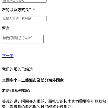
您的联系方式是？
*
留言
下一步
贵公司预算范围是？
我们的服务已触达
全国多个一二线城市及部分海外国家
贵公司的团队规模是？
定义行业标准的决心
美观的设计瞬间夺人眼球，而扎实的技术实力需要多年默默积
目前主要的营销渠道是？
累，看得到的看不到的我们都努力做到好。