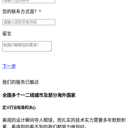
您的联系方式是？
*
留言
下一步
贵公司预算范围是？
我们的服务已触达
全国多个一二线城市及部分海外国家
贵公司的团队规模是？
定义行业标准的决心
美观的设计瞬间夺人眼球，而扎实的技术实力需要多年默默积
目前主要的营销渠道是？
累，看得到的看不到的我们都努力做到好。