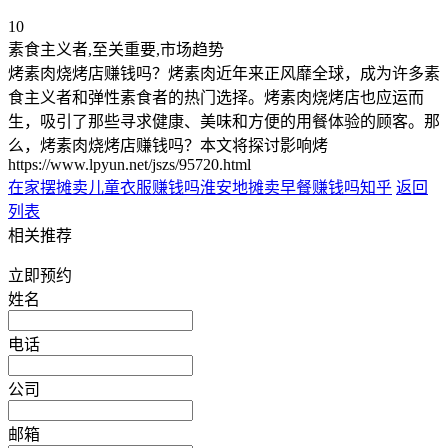
10
素食主义者,至关重要,市场趋势
烤素肉烧烤店赚钱吗？烤素肉近年来正风靡全球，成为许多素
食主义者和弹性素食者的热门选择。烤素肉烧烤店也应运而
生，吸引了那些寻求健康、美味和方便的用餐体验的顾客。那
么，烤素肉烧烤店赚钱吗？本文将探讨影响烤
https://www.lpyun.net/jszs/95720.html
在家摆摊卖儿童衣服赚钱吗
淮安地摊卖早餐赚钱吗知乎
返回
列表
相关推荐
立即预约
姓名
电话
公司
邮箱