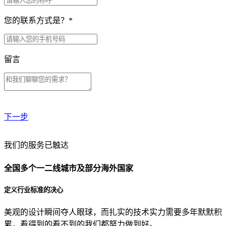
您的联系方式是？
*
留言
下一步
贵公司预算范围是？
我们的服务已触达
全国多个一二线城市及部分海外国家
贵公司的团队规模是？
定义行业标准的决心
美观的设计瞬间夺人眼球，而扎实的技术实力需要多年默默积
目前主要的营销渠道是？
累，看得到的看不到的我们都努力做到好。