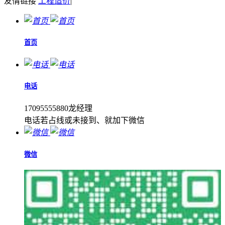
友情链接
工程造价
|
首页
电话
17095555880龙经理
电话若占线或未接到、就加下微信
微信