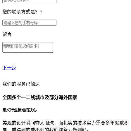
您的联系方式是？
*
留言
下一步
贵公司预算范围是？
我们的服务已触达
全国多个一二线城市及部分海外国家
贵公司的团队规模是？
定义行业标准的决心
美观的设计瞬间夺人眼球，而扎实的技术实力需要多年默默积
目前主要的营销渠道是？
累，看得到的看不到的我们都努力做到好。