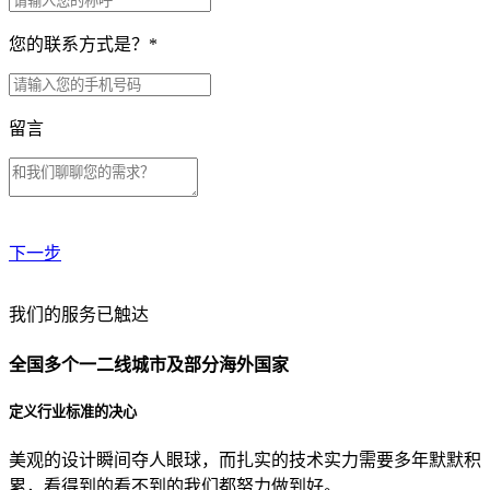
您的联系方式是？
*
留言
下一步
贵公司预算范围是？
我们的服务已触达
全国多个一二线城市及部分海外国家
贵公司的团队规模是？
定义行业标准的决心
美观的设计瞬间夺人眼球，而扎实的技术实力需要多年默默积
目前主要的营销渠道是？
累，看得到的看不到的我们都努力做到好。