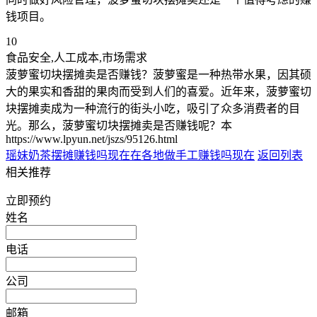
钱项目。
10
食品安全,人工成本,市场需求
菠萝蜜切块摆摊卖是否赚钱？菠萝蜜是一种热带水果，因其硕
大的果实和香甜的果肉而受到人们的喜爱。近年来，菠萝蜜切
块摆摊卖成为一种流行的街头小吃，吸引了众多消费者的目
光。那么，菠萝蜜切块摆摊卖是否赚钱呢？本
https://www.lpyun.net/jszs/95126.html
瑶妹奶茶摆摊赚钱吗现在
在各地做手工赚钱吗现在
返回列表
相关推荐
立即预约
姓名
电话
公司
邮箱