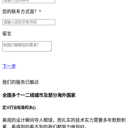
您的联系方式是？
*
留言
下一步
贵公司预算范围是？
我们的服务已触达
全国多个一二线城市及部分海外国家
贵公司的团队规模是？
定义行业标准的决心
美观的设计瞬间夺人眼球，而扎实的技术实力需要多年默默积
目前主要的营销渠道是？
累，看得到的看不到的我们都努力做到好。