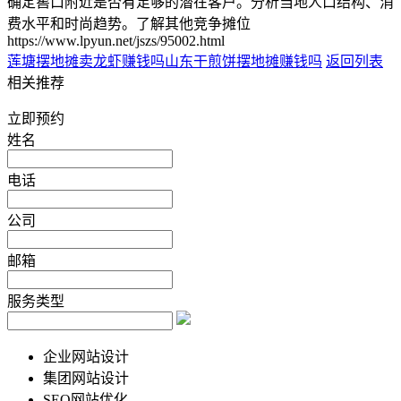
确定窖口附近是否有足够的潜在客户。分析当地人口结构、消
费水平和时尚趋势。了解其他竞争摊位
https://www.lpyun.net/jszs/95002.html
莲塘摆地摊卖龙虾赚钱吗
山东干煎饼摆地摊赚钱吗
返回列表
相关推荐
立即预约
姓名
电话
公司
邮箱
服务类型
企业网站设计
集团网站设计
SEO网站优化