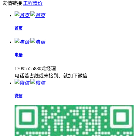
友情链接
工程造价
|
首页
电话
17095555880龙经理
电话若占线或未接到、就加下微信
微信