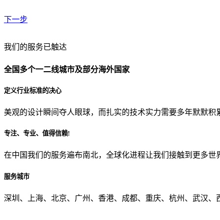
下一步
贵公司预算范围是？
我们的服务已触达
全国多个一二线城市及部分海外国家
贵公司的团队规模是？
定义行业标准的决心
美观的设计瞬间夺人眼球，而扎实的技术实力需要多年默默积
目前主要的营销渠道是？
专注、专业、值得信赖!
在中国我们的服务遍布南北，全球化进程让我们接触到更多世
从哪里了解到我们？
服务城市
上一步
确认发送
深圳、上海、北京、广州、香港、成都、重庆、杭州、武汉、西