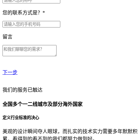
您的联系方式是？
*
留言
下一步
贵公司预算范围是？
我们的服务已触达
全国多个一二线城市及部分海外国家
贵公司的团队规模是？
定义行业标准的决心
美观的设计瞬间夺人眼球，而扎实的技术实力需要多年默默积
目前主要的营销渠道是？
累，看得到的看不到的我们都努力做到好。