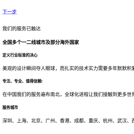
下一步
贵公司预算范围是？
我们的服务已触达
全国多个一二线城市及部分海外国家
贵公司的团队规模是？
定义行业标准的决心
美观的设计瞬间夺人眼球，而扎实的技术实力需要多年默默积
目前主要的营销渠道是？
专注、专业、值得信赖!
在中国我们的服务遍布南北，全球化进程让我们接触到更多世
从哪里了解到我们？
服务城市
上一步
确认发送
深圳、上海、北京、广州、香港、成都、重庆、杭州、武汉、西