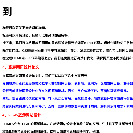
到
标签可以定义不同级别的标题，
标签可以用来分隔，
标签可以用来创建链接等。
接下来，我们可以根据旅游网页的需求和设计稿开始编写HTML代码。通过合理地使用各
除了HTML，CSS也是网页制作中不可或缺的一部分。通过CSS样式表，我们可以对网
在完成HTML和CSS代码编写之后，我们还需要进行测试和优化。确保网页在不同浏览器
3、旅游网页设计论文
在撰写旅游网页设计论文时，我们可以从以下几个方面展开：
介绍旅游行业的发展趋势和数字化转型对网页设计的影响。说明为什么旅游网页设计变得如
分析当前旅游网页设计中存在的问题和挑战。例如，用户体验不佳、页面加载速度慢等。
然后，提出改进和优化的方法。可以从网页布局、导航栏设计、响应式设计等方面进行讨论
结合实际案例进行分析和评价。选择一些成功的旅游网页设计案例，解析其设计理念和实现
4、html5旅游网站设计
HTML5作为HTML的蕞新版本，在旅游网站设计中有着广泛的应用。它提供了更多新特
HTML5支持更多的标签和属性，使得页面结构更加清晰明了。例如，