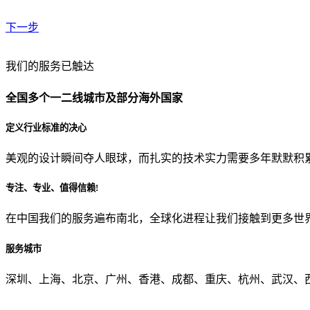
下一步
贵公司预算范围是？
我们的服务已触达
全国多个一二线城市及部分海外国家
贵公司的团队规模是？
定义行业标准的决心
美观的设计瞬间夺人眼球，而扎实的技术实力需要多年默默积
目前主要的营销渠道是？
专注、专业、值得信赖!
在中国我们的服务遍布南北，全球化进程让我们接触到更多世
从哪里了解到我们？
服务城市
上一步
确认发送
深圳、上海、北京、广州、香港、成都、重庆、杭州、武汉、西