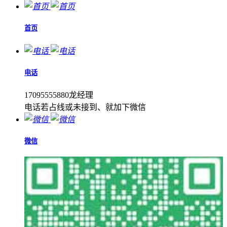
首页
电话
17095555880龙经理
电话若占线或未接到、就加下微信
微信