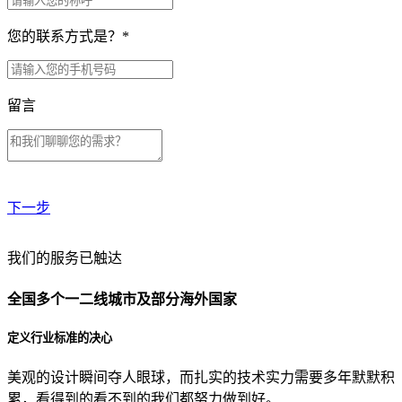
您的联系方式是？
*
留言
下一步
贵公司预算范围是？
我们的服务已触达
全国多个一二线城市及部分海外国家
贵公司的团队规模是？
定义行业标准的决心
美观的设计瞬间夺人眼球，而扎实的技术实力需要多年默默积
目前主要的营销渠道是？
累，看得到的看不到的我们都努力做到好。