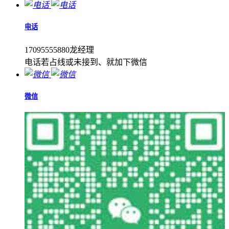
电话
17095555880龙经理
电话若占线或未接到、就加下微信
微信