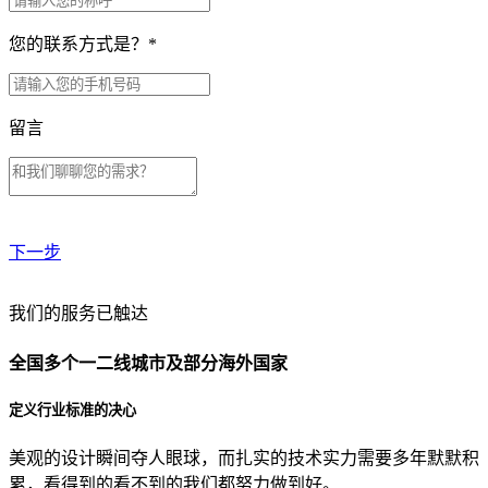
您的联系方式是？
*
留言
下一步
贵公司预算范围是？
我们的服务已触达
全国多个一二线城市及部分海外国家
贵公司的团队规模是？
定义行业标准的决心
美观的设计瞬间夺人眼球，而扎实的技术实力需要多年默默积
目前主要的营销渠道是？
累，看得到的看不到的我们都努力做到好。