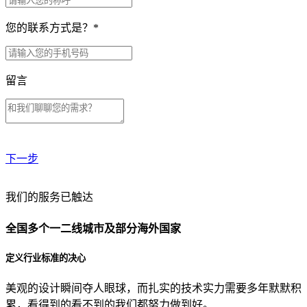
您的联系方式是？
*
留言
下一步
贵公司预算范围是？
我们的服务已触达
全国多个一二线城市及部分海外国家
贵公司的团队规模是？
定义行业标准的决心
美观的设计瞬间夺人眼球，而扎实的技术实力需要多年默默积
目前主要的营销渠道是？
累，看得到的看不到的我们都努力做到好。