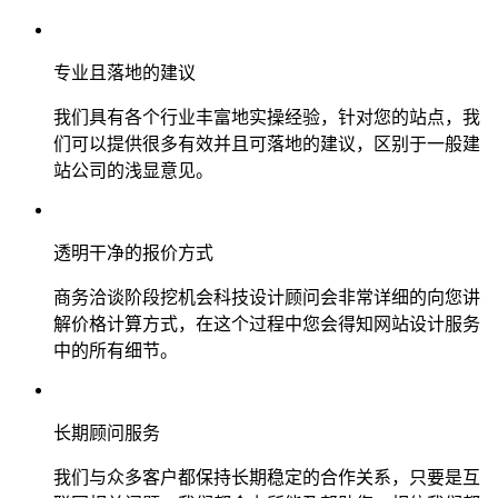
专业且落地的建议
我们具有各个行业丰富地实操经验，针对您的站点，我
们可以提供很多有效并且可落地的建议，区别于一般建
站公司的浅显意见。
透明干净的报价方式
商务洽谈阶段挖机会科技设计顾问会非常详细的向您讲
解价格计算方式，在这个过程中您会得知网站设计服务
中的所有细节。
长期顾问服务
我们与众多客户都保持长期稳定的合作关系，只要是互