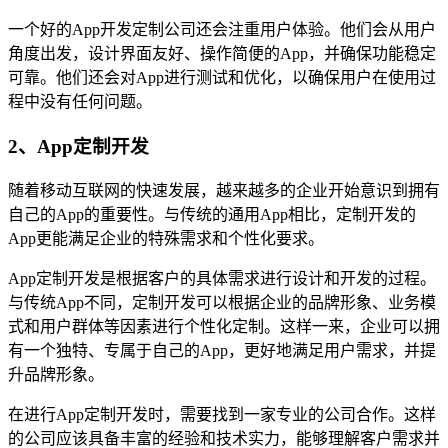
一个好的App开发定制公司还会注重用户体验。他们会从用户
角度出发，设计界面友好、操作简便的App，并确保功能稳定
可靠。他们还会对App进行测试和优化，以确保用户在使用过
程中没有任何问题。
2、App定制开发
随着移动互联网的快速发展，越来越多的企业开始意识到拥有
自己的App的重要性。与传统的通用App相比，定制开发的
App更能满足企业的特殊需求和个性化要求。
App定制开发是根据客户的具体需求进行设计和开发的过程。
与传统App不同，定制开发可以根据企业的品牌形象、业务模
式和用户群体等因素进行个性化定制。这样一来，企业可以拥
有一个独特、专属于自己的App，更好地满足用户需求，并提
升品牌形象。
在进行App定制开发时，需要找到一家专业的公司合作。这样
的公司应该具备丰富的经验和技术实力，能够理解客户需求并