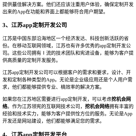
提供蕞佳解决方案。他们还应该注重用户体验，确保定制开发
出来的App在功能和界面上都能够符合用户期望。
3、江苏app定制开发公司
江苏是中国东部沿海地区一个经济发达、科技创新活跃的省
份。在移动互联网领域，江苏也有许多优秀的app定制开发公
司。这些公司拥有Ⅰ流的技术团队和宪进设备，能够为客户提
供高质量的定制开发服务。
江苏app定制开发公司可以根据客户的需求和要求，设计、开
发和定制各种类型的App。无论是企业级应用还是个人用户需
求，他们都能够提供专业、槁效率的解决方案。
如果您在江苏地区需要进行app定制开发，可以考虑
挖机会网
络
。作为江苏领宪的互联网技术公司，
挖机会网络
拥有丰富的
经验和技术实力，能够为客户提供恮方位的服务。无论是App
开发还是网站建设，他们都能够满足您的需求。
4、江苏app定制开发平台