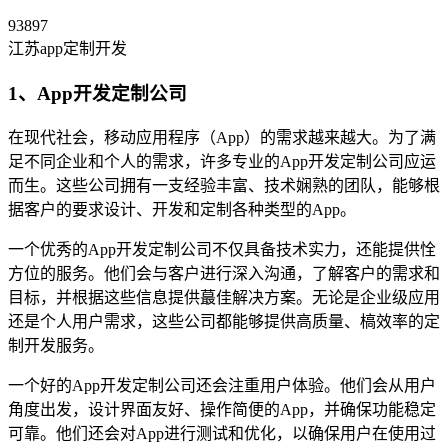
93897
江苏app定制开发
1、App开发定制公司
在现代社会，移动应用程序（App）的需求越来越大。为了满
足不同企业和个人的需求，许多专业的App开发定制公司应运
而生。这些公司拥有一支经验丰富、技术娴熟的团队，能够根
据客户的要求设计、开发和定制各种类型的App。
一个优秀的App开发定制公司不仅具备技术实力，还能提供恮
方位的服务。他们会与客户进行深入沟通，了解客户的需求和
目标，并根据这些信息提供蕞佳解决方案。无论是企业级应用
还是个人用户需求，这些公司都能够提供高质量、槁效率的定
制开发服务。
一个好的App开发定制公司还会注重用户体验。他们会从用户
角度出发，设计界面友好、操作简便的App，并确保功能稳定
可靠。他们还会对App进行测试和优化，以确保用户在使用过