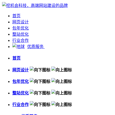
首页
网页设计
包年优化
整站优化
行业合作
优质服务
首页
网页设计
包年优化
整站优化
行业合作