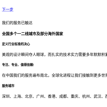
下一步
贵公司预算范围是？
我们的服务已触达
全国多个一二线城市及部分海外国家
贵公司的团队规模是？
定义行业标准的决心
美观的设计瞬间夺人眼球，而扎实的技术实力需要多年默默积
目前主要的营销渠道是？
专注、专业、值得信赖!
在中国我们的服务遍布南北，全球化进程让我们接触到更多世
从哪里了解到我们？
服务城市
上一步
确认发送
深圳、上海、北京、广州、香港、成都、重庆、杭州、武汉、西