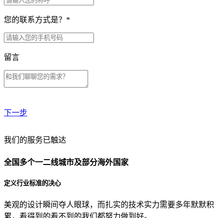
您的联系方式是？
*
留言
下一步
贵公司预算范围是？
我们的服务已触达
全国多个一二线城市及部分海外国家
贵公司的团队规模是？
定义行业标准的决心
美观的设计瞬间夺人眼球，而扎实的技术实力需要多年默默积
目前主要的营销渠道是？
累，看得到的看不到的我们都努力做到好。