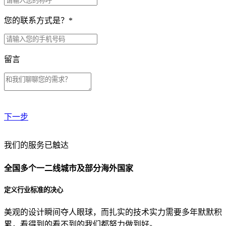
您的联系方式是？
*
留言
下一步
贵公司预算范围是？
我们的服务已触达
全国多个一二线城市及部分海外国家
贵公司的团队规模是？
定义行业标准的决心
美观的设计瞬间夺人眼球，而扎实的技术实力需要多年默默积
目前主要的营销渠道是？
累，看得到的看不到的我们都努力做到好。