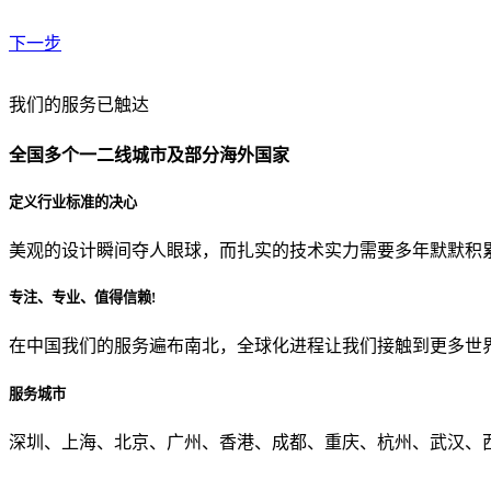
下一步
贵公司预算范围是？
我们的服务已触达
全国多个一二线城市及部分海外国家
贵公司的团队规模是？
定义行业标准的决心
美观的设计瞬间夺人眼球，而扎实的技术实力需要多年默默积
目前主要的营销渠道是？
专注、专业、值得信赖!
在中国我们的服务遍布南北，全球化进程让我们接触到更多世
从哪里了解到我们？
服务城市
上一步
确认发送
深圳、上海、北京、广州、香港、成都、重庆、杭州、武汉、西