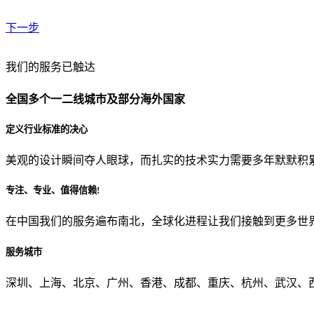
下一步
贵公司预算范围是？
我们的服务已触达
全国多个一二线城市及部分海外国家
贵公司的团队规模是？
定义行业标准的决心
美观的设计瞬间夺人眼球，而扎实的技术实力需要多年默默积
目前主要的营销渠道是？
专注、专业、值得信赖!
在中国我们的服务遍布南北，全球化进程让我们接触到更多世
从哪里了解到我们？
服务城市
上一步
确认发送
深圳、上海、北京、广州、香港、成都、重庆、杭州、武汉、西