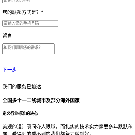
您的联系方式是？
*
留言
下一步
贵公司预算范围是？
我们的服务已触达
全国多个一二线城市及部分海外国家
贵公司的团队规模是？
定义行业标准的决心
美观的设计瞬间夺人眼球，而扎实的技术实力需要多年默默积
目前主要的营销渠道是？
累，看得到的看不到的我们都努力做到好。