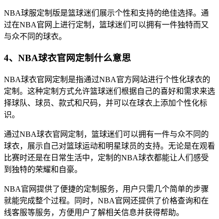
NBA球服定制版是篮球迷们展示个性和支持的绝佳选择。通
过在NBA官网上进行定制，篮球迷们可以拥有一件独特而又
与众不同的球衣。
4、NBA球衣官网定制什么意思
NBA球衣官网定制是指通过NBA官方网站进行个性化球衣的
定制。这种定制方式允许篮球迷们根据自己的喜好和需求来选
择球队、球员、款式和尺码，并可以在球衣上添加个性化标
识。
通过NBA球衣官网定制，篮球迷们可以拥有一件与众不同的
球衣，展示自己对篮球运动和明星球员的支持。无论是在观看
比赛时还是在日常生活中，定制的NBA球衣都能让人们感受
到独特的荣耀和自豪。
NBA官网提供了便捷的定制服务，用户只需几个简单的步骤
就能完成整个过程。同时，NBA官网还提供了价格查询和在
线客服等服务，方便用户了解相关信息并获得帮助。