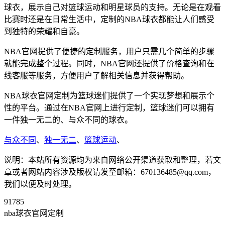
球衣，展示自己对篮球运动和明星球员的支持。无论是在观看
比赛时还是在日常生活中，定制的NBA球衣都能让人们感受
到独特的荣耀和自豪。
NBA官网提供了便捷的定制服务，用户只需几个简单的步骤
就能完成整个过程。同时，NBA官网还提供了价格查询和在
线客服等服务，方便用户了解相关信息并获得帮助。
NBA球衣官网定制为篮球迷们提供了一个实现梦想和展示个
性的平台。通过在NBA官网上进行定制，篮球迷们可以拥有
一件独一无二的、与众不同的球衣。
与众不同
、
独一无二
、
篮球运动
、
说明：本站所有资源均为来自网络公开渠道获取和整理，若文
章或者网站内容涉及版权请发至邮箱：670136485@qq.com，
我们以便及时处理。
91785
nba球衣官网定制