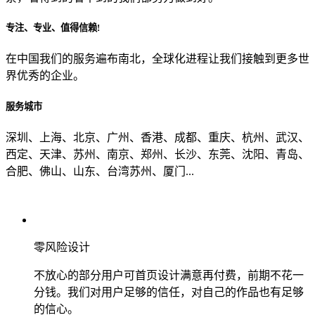
专注、专业、值得信赖!
从哪里了解到我们？
在中国我们的服务遍布南北，全球化进程让我们接触到更多世
界优秀的企业。
上一步
确认发送
服务城市
深圳、上海、北京、广州、香港、成都、重庆、杭州、武汉、
西定、天津、苏州、南京、郑州、长沙、东莞、沈阳、青岛、
合肥、佛山、山东、台湾苏州、厦门...
零风险设计
不放心的部分用户可首页设计满意再付费，前期不花一
分钱。我们对用户足够的信任，对自己的作品也有足够
的信心。