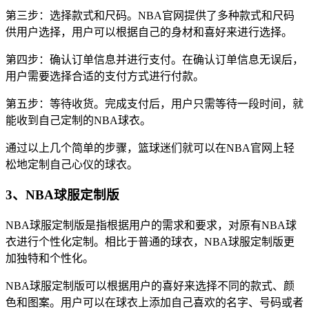
第三步：选择款式和尺码。NBA官网提供了多种款式和尺码
供用户选择，用户可以根据自己的身材和喜好来进行选择。
第四步：确认订单信息并进行支付。在确认订单信息无误后，
用户需要选择合适的支付方式进行付款。
第五步：等待收货。完成支付后，用户只需等待一段时间，就
能收到自己定制的NBA球衣。
通过以上几个简单的步骤，篮球迷们就可以在NBA官网上轻
松地定制自己心仪的球衣。
3、NBA球服定制版
NBA球服定制版是指根据用户的需求和要求，对原有NBA球
衣进行个性化定制。相比于普通的球衣，NBA球服定制版更
加独特和个性化。
NBA球服定制版可以根据用户的喜好来选择不同的款式、颜
色和图案。用户可以在球衣上添加自己喜欢的名字、号码或者