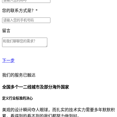
您的联系方式是？
*
留言
下一步
贵公司预算范围是？
我们的服务已触达
全国多个一二线城市及部分海外国家
贵公司的团队规模是？
定义行业标准的决心
美观的设计瞬间夺人眼球，而扎实的技术实力需要多年默默积
目前主要的营销渠道是？
累，看得到的看不到的我们都努力做到好。