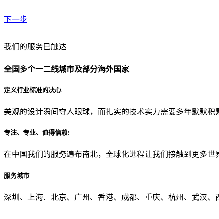
下一步
贵公司预算范围是？
我们的服务已触达
全国多个一二线城市及部分海外国家
贵公司的团队规模是？
定义行业标准的决心
美观的设计瞬间夺人眼球，而扎实的技术实力需要多年默默积
目前主要的营销渠道是？
专注、专业、值得信赖!
在中国我们的服务遍布南北，全球化进程让我们接触到更多世
从哪里了解到我们？
服务城市
上一步
确认发送
深圳、上海、北京、广州、香港、成都、重庆、杭州、武汉、西