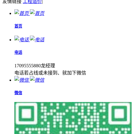
友情链接
工程造价
|
首页
电话
17095555880龙经理
电话若占线或未接到、就加下微信
微信