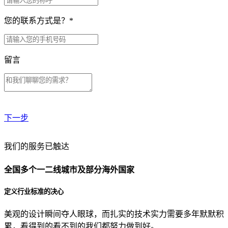
您的联系方式是？
*
留言
下一步
贵公司预算范围是？
我们的服务已触达
全国多个一二线城市及部分海外国家
贵公司的团队规模是？
定义行业标准的决心
美观的设计瞬间夺人眼球，而扎实的技术实力需要多年默默积
目前主要的营销渠道是？
累，看得到的看不到的我们都努力做到好。