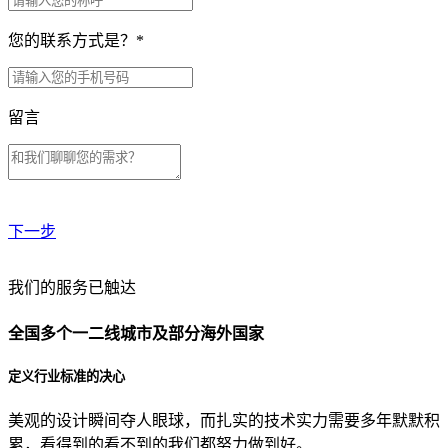
您的联系方式是？
*
留言
下一步
贵公司预算范围是？
我们的服务已触达
全国多个一二线城市及部分海外国家
贵公司的团队规模是？
定义行业标准的决心
美观的设计瞬间夺人眼球，而扎实的技术实力需要多年默默积
目前主要的营销渠道是？
累，看得到的看不到的我们都努力做到好。