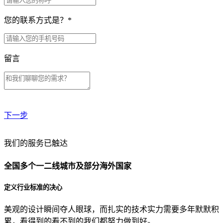
您的联系方式是？
*
留言
下一步
贵公司预算范围是？
我们的服务已触达
全国多个一二线城市及部分海外国家
贵公司的团队规模是？
定义行业标准的决心
美观的设计瞬间夺人眼球，而扎实的技术实力需要多年默默积
目前主要的营销渠道是？
累，看得到的看不到的我们都努力做到好。