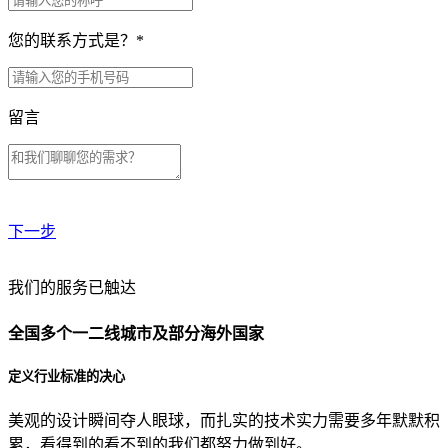
您的联系方式是？
*
留言
下一步
贵公司预算范围是？
我们的服务已触达
全国多个一二线城市及部分海外国家
贵公司的团队规模是？
定义行业标准的决心
美观的设计瞬间夺人眼球，而扎实的技术实力需要多年默默积
目前主要的营销渠道是？
累，看得到的看不到的我们都努力做到好。