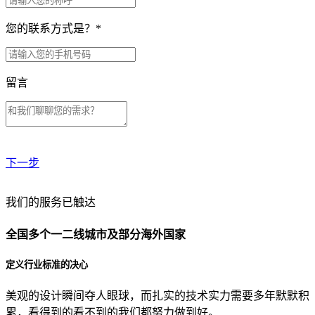
您的联系方式是？
*
留言
下一步
贵公司预算范围是？
我们的服务已触达
全国多个一二线城市及部分海外国家
贵公司的团队规模是？
定义行业标准的决心
美观的设计瞬间夺人眼球，而扎实的技术实力需要多年默默积
目前主要的营销渠道是？
累，看得到的看不到的我们都努力做到好。