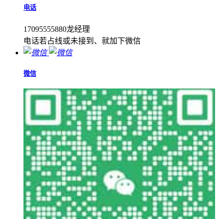
电话
17095555880龙经理
电话若占线或未接到、就加下微信
微信