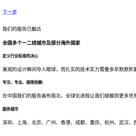
下一步
贵公司预算范围是？
我们的服务已触达
全国多个一二线城市及部分海外国家
贵公司的团队规模是？
定义行业标准的决心
美观的设计瞬间夺人眼球，而扎实的技术实力需要多年默默积
目前主要的营销渠道是？
专注、专业、值得信赖!
在中国我们的服务遍布南北，全球化进程让我们接触到更多世
从哪里了解到我们？
服务城市
上一步
确认发送
深圳、上海、北京、广州、香港、成都、重庆、杭州、武汉、西