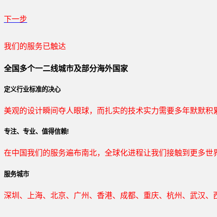
下一步
贵公司预算范围是？
我们的服务已触达
全国多个一二线城市及部分海外国家
贵公司的团队规模是？
定义行业标准的决心
美观的设计瞬间夺人眼球，而扎实的技术实力需要多年默默积
目前主要的营销渠道是？
专注、专业、值得信赖!
在中国我们的服务遍布南北，全球化进程让我们接触到更多世
从哪里了解到我们？
服务城市
上一步
确认发送
深圳、上海、北京、广州、香港、成都、重庆、杭州、武汉、西