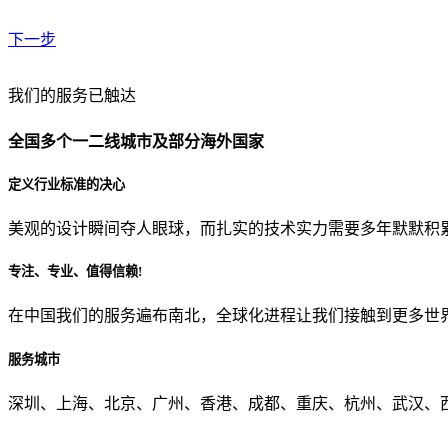
下一步
贵公司预算范围是？
我们的服务已触达
全国多个一二线城市及部分海外国家
贵公司的团队规模是？
定义行业标准的决心
美观的设计瞬间夺人眼球，而扎实的技术实力需要多年默默积
目前主要的营销渠道是？
专注、专业、值得信赖!
在中国我们的服务遍布南北，全球化进程让我们接触到更多世
从哪里了解到我们？
服务城市
上一步
确认发送
深圳、上海、北京、广州、香港、成都、重庆、杭州、武汉、西