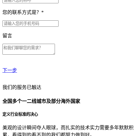
您的联系方式是？
*
留言
下一步
贵公司预算范围是？
我们的服务已触达
全国多个一二线城市及部分海外国家
贵公司的团队规模是？
定义行业标准的决心
美观的设计瞬间夺人眼球，而扎实的技术实力需要多年默默积
目前主要的营销渠道是？
累，看得到的看不到的我们都努力做到好。